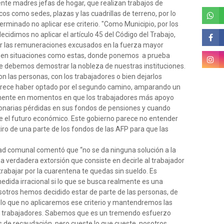
nte madres jefas de hogar, que realizan trabajos de
os como sedes, plazas y las cuadrillas de terreno, por lo
erminado no aplicar ese criterio. "Como Municipio, por los
ecidimos no aplicar el artículo 45 del Código del Trabajo,
ar las remuneraciones excusados en la fuerza mayor
e en situaciones como estas, donde ponemos a prueba
e debemos demostrar la nobleza de nuestras instituciones.
n las personas, con los trabajadores o bien dejarlos
arece haber optado por el segundo camino, amparando un
amente en momentos en que los trabajadores más apoyo
onarias pérdidas en sus fondos de pensiones y cuando
e el futuro económico. Este gobierno parece no entender
iro de una parte de los fondos de las AFP para que las
dad comunal comentó que “no se da ninguna solución a la
 verdadera extorsión que consiste en decirle al trabajador
 trabajar por la cuarentena te quedas sin sueldo. Es
da irracional si lo que se busca realmente es una
sotros hemos decidido estar de parte de las personas, de
 ello que no aplicaremos ese criterio y mantendremos las
6 trabajadores. Sabemos que es un tremendo esfuerzo
de recaudación, pero cueste lo que cueste, nosotros