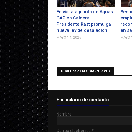
En visita a planta de Aguas
Senad
CAP en Caldera,
empla
Presidente Kast promulga
recor
nueva ley de desalación
en s
MAYO 14, 2026
MAYO 1
PUBLICAR UN COMENTARIO
Formulario de contacto
Nombre
Correo electrónico
*