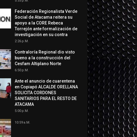
5:33 P.m.
Federación Regionalista Verde
Social de Atacama reitera su
apoyo a la CORE Rebeca
Torrejón ante formalización de
investigación en su contra
2:26 P.m.
Contraloría Regional dio visto
bueno a la construcción del
Cesfam Altiplano Norte
6:50 P.m.
Ante el anuncio de cuarentena
en Copiapó ALCALDE ORELLANA
SOLICITA CORDONES
SANITARIOS PARA EL RESTO DE
ATACAMA
5:00 P.m.
10:59 A.m.