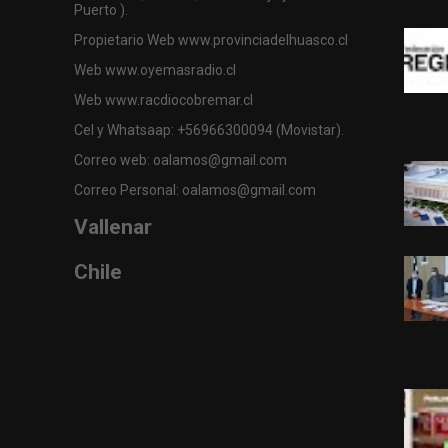
Puerto ).
Propietario Web www.provinciadelhuasco.cl
Web www.oyemasradio.cl
Web www.racdiocobremar.cl
Cel y Whatsaap: +56966300094 (Movistar).
Correo web: oalamos@gmail.com
Correo Personal: oalamos@gmail.com
Vallenar
Chile