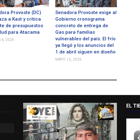
ora Provoste (DC)
Senadora Provoste exige al
za a Kast y critica
Gobierno cronograma
te de presupuestos
concreto de entrega de
alud para Atacama
Gas para familias
vulnerables del país: El frío
4, 2026
ya llegó y los anuncios del
1 de abril siguen en diseño
MAYO 13, 2026
EL T