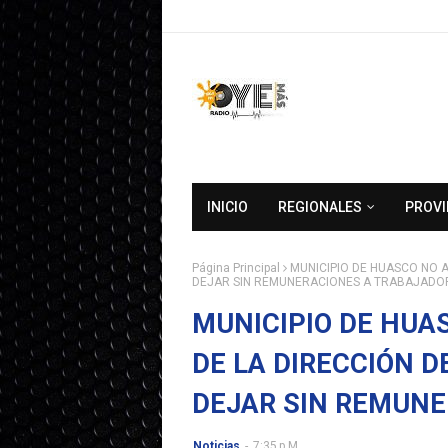
INICIO
REGIONALES
PROVI
Página Principal
MUNICIPIO DE HUASCO NO 
DEJAR SIN REMUNERACIONES A TRABAJADO
MUNICIPIO DE HUA
DE LA DIRECCIÓN 
DEJAR SIN REMUNE
Noticias
-
7:35 P.m.