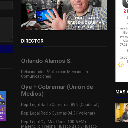
DIRECTOR
Orlando Alamos S.
Relacionador Público con Menciòn en
Comunicaciones
Oye + Cobremar (Uniòn de
MAS 
Medios)
Rep. Legal Radio Cobremar 89.9 (Chañaral )
Rep. Legal Radio Oyemas 94.3 ( Vallenar)
Rep. Legal OyeMas Radio 100-5 FM (
Maitencillo, Freirina, Huasco Bajo y Huasco