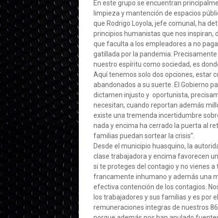
En este grupo se encuentran principalme
limpieza y mantención de espacios públic
que Rodrigo Loyola, jefe comunal, ha det
principios humanistas que nos inspiran, d
que faculta a los empleadores a no pag
gatillada por la pandemia. Precisament
nuestro espíritu como sociedad, es dond
Aquí tenemos solo dos opciones, estar co
abandonados a su suerte. El Gobierno p
dictamen injusto y oportunista, precis
necesitan, cuando reportan además mill
existe una tremenda incertidumbre sobr
nada y encima ha cerrado la puerta al ret
familias puedan sortear la crisis”.
Desde el municipio huasquino, la autori
clase trabajadora y encima favorecen una
si te proteges del contagio y no vienes a
francamente inhumano y además una medi
efectiva contención de los contagios. No
los trabajadores y sus familias y es por
remuneraciones integras de nuestros 8
porque además nos han anulado fuentes 