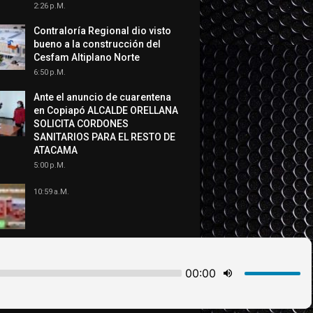
2:26 P.m.
Contraloría Regional dio visto
bueno a la construcción del
Cesfam Altiplano Norte
6:50 P.m.
Ante el anuncio de cuarentena
en Copiapó ALCALDE ORELLANA
SOLICITA CORDONES
SANITARIOS PARA EL RESTO DE
ATACAMA
5:00 P.m.
10:59 A.m.
INICIO
QUIENES SOMOS
CONTACTO