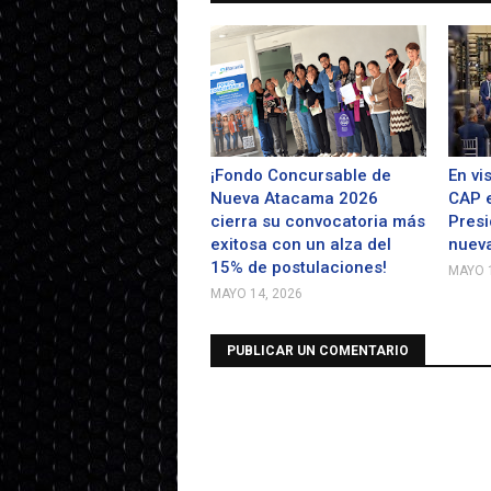
¡Fondo Concursable de
En vi
Nueva Atacama 2026
CAP e
cierra su convocatoria más
Presi
exitosa con un alza del
nueva
15% de postulaciones!
MAYO 1
MAYO 14, 2026
PUBLICAR UN COMENTARIO