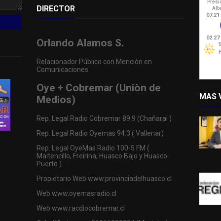
DIRECTOR
Orlando Alamos S.
Relacionador Público con Menciòn en
Comunicaciones
Oye + Cobremar (Uniòn de
MAS 
Medios)
Rep. Legal Radio Cobremar 89.9 (Chañaral )
Rep. Legal Radio Oyemas 94.3 ( Vallenar)
Rep. Legal OyeMas Radio 100-5 FM (
Maitencillo, Freirina, Huasco Bajo y Huasco
Puerto ).
Propietario Web www.provinciadelhuasco.cl
Web www.oyemasradio.cl
Web www.racdiocobremar.cl