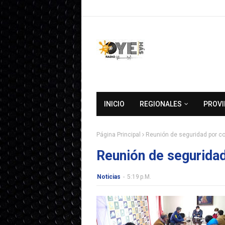
INICIO
REGIONALES
PROVI
Página Principal
Reunión de seguridad por co
Reunión de seguridad
Noticias
-
5:19 P.m.