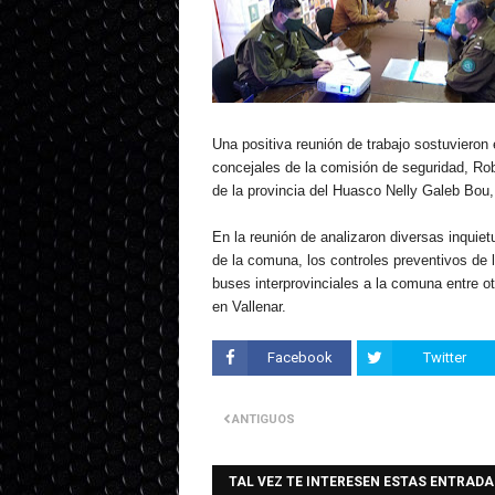
Una positiva reunión de trabajo sostuvieron
concejales de la comisión de seguridad, Rob
de la provincia del Huasco Nelly Galeb Bo
En la reunión de analizaron diversas inquiet
de la comuna, los controles preventivos de la
buses interprovinciales a la comuna entre o
en Vallenar.
Facebook
Twitter
ANTIGUOS
TAL VEZ TE INTERESEN ESTAS ENTRADA