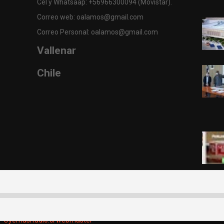
Cel y Whatsaap: +56966300094 (Movistar).
Correo web: oalamos@gmail.com
Correo Personal: oalamos@gmail.com
Vallenar
Chile
s" OyemásRadio.cl webmaster