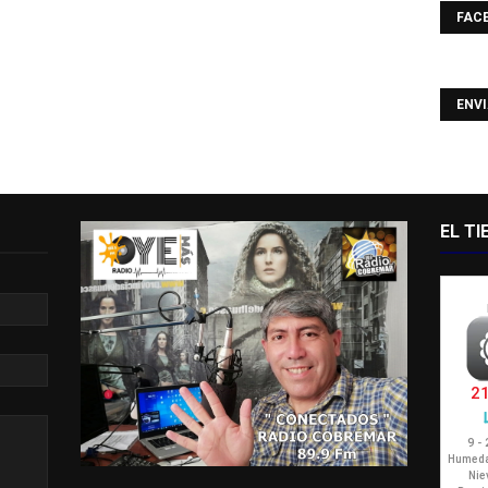
FAC
ENV
EL T