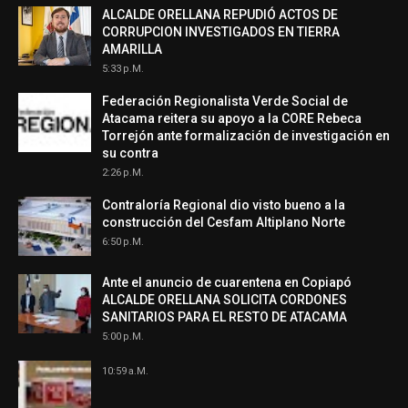
ALCALDE ORELLANA REPUDIÓ ACTOS DE
CORRUPCION INVESTIGADOS EN TIERRA
AMARILLA
5:33 P.m.
Federación Regionalista Verde Social de
Atacama reitera su apoyo a la CORE Rebeca
Torrejón ante formalización de investigación en
su contra
2:26 P.m.
Contraloría Regional dio visto bueno a la
construcción del Cesfam Altiplano Norte
6:50 P.m.
Ante el anuncio de cuarentena en Copiapó
ALCALDE ORELLANA SOLICITA CORDONES
SANITARIOS PARA EL RESTO DE ATACAMA
5:00 P.m.
10:59 A.m.