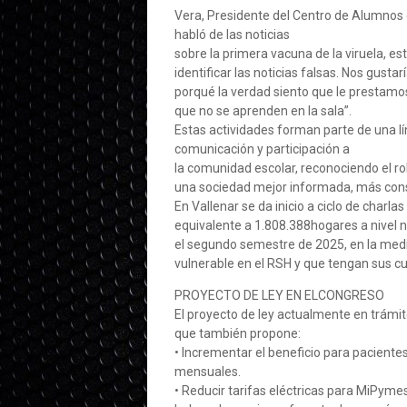
Vera, Presidente del Centro de Alumnos
habló de las noticias
sobre la primera vacuna de la viruela, 
identificar las noticias falsas. Nos gusta
porqué la verdad siento que le prestam
que no se aprenden en la sala”.
Estas actividades forman parte de una l
comunicación y participación a
la comunidad escolar, reconociendo el ro
una sociedad mejor informada, más cons
En Vallenar se da inicio a ciclo de charl
equivalente a 1.808.388hogares a nivel n
el segundo semestre de 2025, en la medi
vulnerable en el RSH y que tengan sus cue
PROYECTO DE LEY EN ELCONGRESO
El proyecto de ley actualmente en trámite
que también propone:
• Incrementar el beneficio para pacient
mensuales.
• Reducir tarifas eléctricas para MiPyme