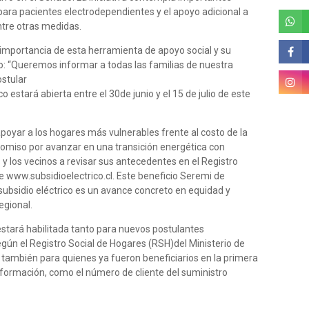
ara pacientes electrodependientes y el apoyo adicional a
tre otras medidas.
importancia de esta herramienta de apoyo social y su
rso: “Queremos informar a todas las familias de nuestra
ostular
co estará abierta entre el 30de junio y el 15 de julio de este
oyar a los hogares más vulnerables frente al costo de la
romiso por avanzar en una transición energética con
 y los vecinos a revisar sus antecedentes en el Registro
de www.subsidioelectrico.cl. Este beneficio Seremi de
subsidio eléctrico es un avance concreto en equidad y
egional.
estará habilitada tanto para nuevos postulantes
gún el Registro Social de Hogares (RSH)del Ministerio de
 también para quienes ya fueron beneficiarios en la primera
nformación, como el número de cliente del suministro