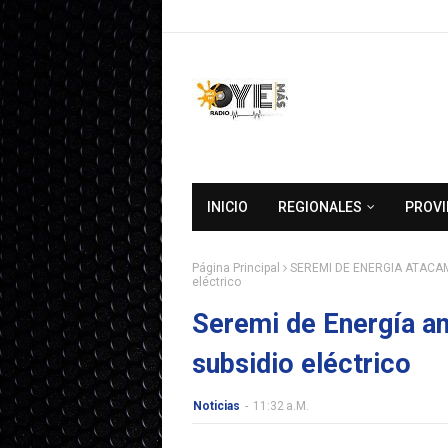
INICIO
REGIONALES
PROVI
Página Principal
SEREMI DE ENERGIA ATACA
eléctrico
Seremi de Energía an
subsidio eléctrico
Noticias
-
11:32 A.m.