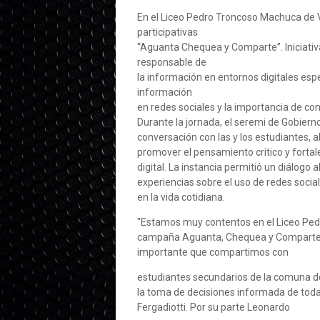
En el Liceo Pedro Troncoso Machuca de Va
participativas
“Aguanta Chequea y Comparte”. Iniciativ
responsable de
la información en entornos digitales esp
información
en redes sociales y la importancia de co
Durante la jornada, el seremi de Gobierno,
conversación con las y los estudiantes, 
promover el pensamiento crítico y fortal
digital. La instancia permitió un diálogo
experiencias sobre el uso de redes socia
en la vida cotidiana.
"Estamos muy contentos en el Liceo Ped
campaña Aguanta, Chequea y Comparte de
importante que compartimos con
estudiantes secundarios de la comuna de
la toma de decisiones informada de toda
Fergadiotti. Por su parte Leonardo