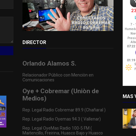
DIRECTOR
Orlando Alamos S.
Relacionador Público con Menciòn en
Comunicaciones
Oye + Cobremar (Uniòn de
MAS 
Medios)
Rep. Legal Radio Cobremar 89.9 (Chañaral )
Rep. Legal Radio Oyemas 94.3 ( Vallenar)
Rep. Legal OyeMas Radio 100-5 FM (
Maitencillo, Freirina, Huasco Bajo y Huasco