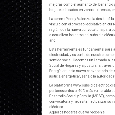
mejoras como el aumento del beneficio p
hogares ubicados en zonas extremas, en
La seremi Yenny Valenzuela des-tacó la 
vínculo con el proceso legislativo en cu
región que la nueva convocatoria para p
o actualizar los datos del subsidio eléctri
año.
Esta herramienta es fundamental para ap
electricidad, y es parte de nuestro comp
sentido social. Hacemos un llamado a las
Social de Hogares y a postular a través 
Energía anuncia nueva convocatoria del 
justicia energética”, señaló la autoridad r
La plataforma www.subsidioelectrico.cl 
pertenecientes al 40% más vulnerable se
Desarrollo Social y Familia (MDSF), como
convocatoria y necesiten actualizar su i
eléctrico.
Aquellos hogares que ya reciben el