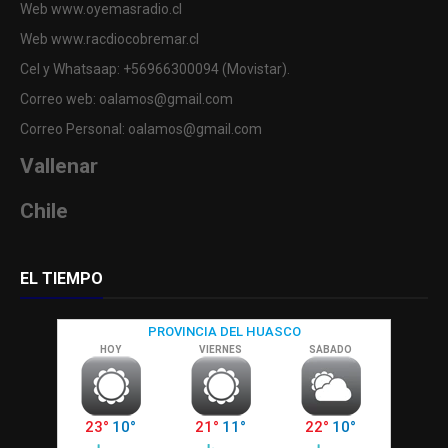
Web www.oyemasradio.cl
Web www.racdiocobremar.cl
Cel y Whatsaap: +56966300094 (Movistar).
Correo web: oalamos@gmail.com
Correo Personal: oalamos@gmail.com
Vallenar
Chile
EL TIEMPO