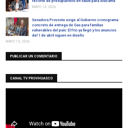
recorte de presupuestos en salud para Atacama
MAYO 14, 2026
Senadora Provoste exige al Gobierno cronograma
concreto de entrega de Gas para familias
vulnerables del país: El frío ya llegó y los anuncios
del 1 de abril siguen en diseño
MAYO 13, 2026
PUBLICAR UN COMENTARIO
CANAL TV PROVHUASCO