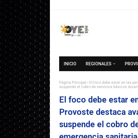
INICIO
REGIONALES
PROVI
Página Principal
El foco debe estar en las p
suspende el cobro de servicios básicos duran
El foco debe estar e
Provoste destaca av
suspende el cobro de
emergencia sanitaria