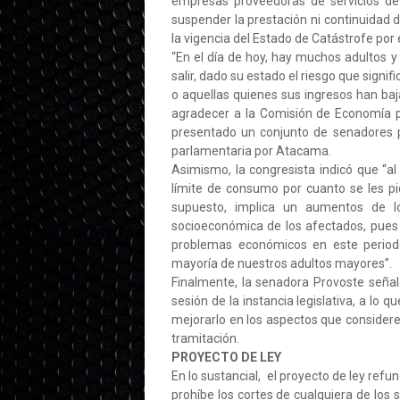
empresas proveedoras de servicios de g
suspender la prestación ni continuidad de
la vigencia del Estado de Catástrofe por
“En el día de hoy, hay muchos adultos 
salir, dado su estado el riesgo que sign
o aquellas quienes sus ingresos han baj
agradecer a la Comisión de Economía 
presentado un conjunto de senadores pa
parlamentaria por Atacama.
Asimismo, la congresista indicó que “al
límite de consumo por cuanto se les pi
supuesto, implica un aumentos de l
socioeconómica de los afectados, pues 
problemas económicos en este period
mayoría de nuestros adultos mayores”.
Finalmente, la senadora Provoste señal
sesión de la instancia legislativa, a lo
mejorarlo en los aspectos que considere
tramitación.
PROYECTO DE LEY
En lo sustancial,
el proyecto de ley refu
prohíbe los cortes de cualquiera de los s