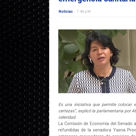
Noticias
-
7:46 P.m.
Es una iniciativa que permite colocar 
certezas”, explicó la parlamentaria por
celeridad.
La Comisión de Economía del Senado a
refundidas de la senadora Yasna Provo