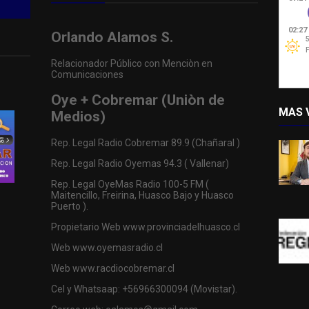
Orlando Alamos S.
Relacionador Público con Menciòn en
Comunicaciones
Oye + Cobremar (Uniòn de
MAS 
Medios)
Rep. Legal Radio Cobremar 89.9 (Chañaral )
Rep. Legal Radio Oyemas 94.3 ( Vallenar)
Rep. Legal OyeMas Radio 100-5 FM (
Maitencillo, Freirina, Huasco Bajo y Huasco
Puerto ).
Propietario Web www.provinciadelhuasco.cl
Web www.oyemasradio.cl
Web www.racdiocobremar.cl
Cel y Whatsaap: +56966300094 (Movistar).