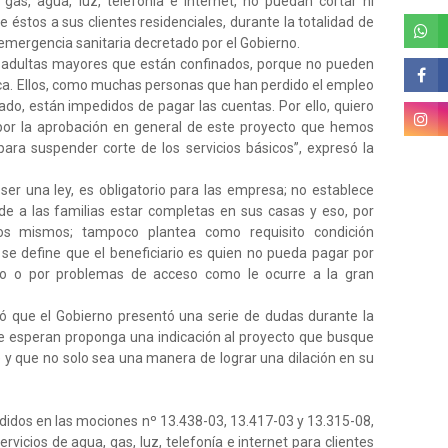
as, agua, luz, telefonía e internet, no puedan cortar ni
 éstos a sus clientes residenciales, durante la totalidad de
 emergencia sanitaria decretado por el Gobierno.
y adultas mayores que están confinados, porque no pueden
ifica. Ellos, como muchas personas que han perdido el empleo
ado, están impedidos de pagar las cuentas. Por ello, quiero
por la aprobación en general de este proyecto que hemos
ra suspender corte de los servicios básicos”, expresó la
 ser una ley, es obligatorio para las empresa; no establece
de a las familias estar completas en sus casas y eso, por
os mismos; tampoco plantea como requisito condición
se define que el beneficiario es quien no pueda pagar por
o o por problemas de acceso como le ocurre a la gran
ó que el Gobierno presentó una serie de dudas durante la
 que esperan proponga una indicación al proyecto que busque
 y que no solo sea una manera de lograr una dilación en su
ndidos en las mociones nº 13.438-03, 13.417-03 y 13.315-08,
ervicios de agua, gas, luz, telefonía e internet para clientes