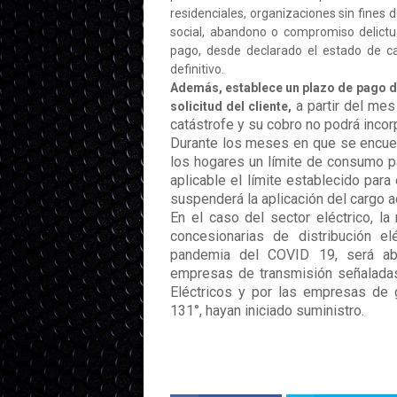
residenciales, organizaciones sin fines 
social, abandono o compromiso delict
pago, desde declarado el estado de c
definitivo.
Además, establece un plazo de pago d
a partir del me
solicitud del cliente,
catástrofe y su cobro no podrá incor
Durante los meses en que se encuent
los hogares un límite de consumo pa
aplicable el límite establecido para
suspenderá la aplicación del cargo a
En el caso del sector eléctrico, 
concesionarias de distribución el
pandemia del COVID 19, será abs
empresas de transmisión señaladas 
Eléctricos y por las empresas de g
131°, hayan iniciado suministro.