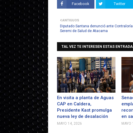
Facebook
Twitter
ANTIGUOS
Diputado Santana denunció ante Contraloría
Seremi de Salud de Atacama
TAL VEZ TE INTERESEN ESTAS ENTRADA
En visita a planta de Aguas
Senad
CAP en Caldera,
empla
Presidente Kast promulga
recor
nueva ley de desalación
en s
MAYO 14, 2026
MAYO 1