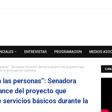
NCIALES
ENTREVISTAS
PROGRAMACION
MEDIOS ASO
ersonas”: Senadora Provoste destaca avance del proyecto que
CAN
te la emergencia sanitaria
n las personas”: Senadora
ance del proyecto que
 servicios básicos durante la