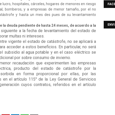
de lucro, hospitales, cárceles, hogares de menores en riesgo
FAC
ual, bomberos, y a empresas de menor tamaño, por el no
atástrofe y hasta un mes des pues de su levantamiento
ENV
e la deuda pendiente de hasta 24 meses, de acuerdo a la
s siguiente a la fecha de levantamiento del estado de
porar multas ni intereses.
re vigente el estado de catástrofe, no se aplicará a
ra acceder a estos beneficios. En particular, no será
 el subsidio al agua potable y en el caso eléctrico se
dicional por sobre consumo de invierno.
la menor recaudación que experimenten las empresas
éctrica, producto del estado de catástrofe por la
orbida en forma proporcional por ellas, por las
en el artículo 115° de la Ley General de Servicios
eneración cuyos contratos, referidos en el artículo