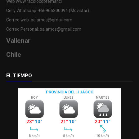
Web www.racdiocobremar.cl
Cel y Whatsaap: +56966300094 (Movistar).
Correo web: oalamos@gmail.com
Correo Personal: oalamos@gmail.com
Vallenar
Chile
EL TIEMPO