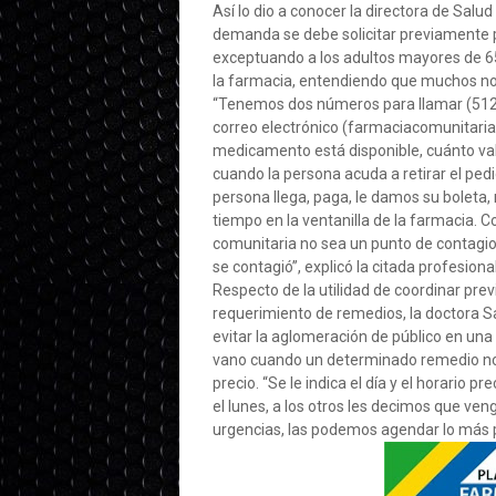
Así lo dio a conocer la directora de Salud
demanda se debe solicitar previamente po
exceptuando a los adultos mayores de 65
la farmacia, entendiendo que muchos no 
“Tenemos dos números para llamar (512 6
correo electrónico (farmaciacomunitar
medicamento está disponible, cuánto vale
cuando la persona acuda a retirar el pedi
persona llega, paga, le damos su boleta, r
tiempo en la ventanilla de la farmacia.
comunitaria no sea un punto de contagio
se contagió”, explicó la citada profesional
Respecto de la utilidad de coordinar pre
requerimiento de remedios, la doctora Sal
evitar la aglomeración de público en un
vano cuando un determinado remedio no h
precio. “Se le indica el día y el horario 
el lunes, a los otros les decimos que ven
urgencias, las podemos agendar lo más p