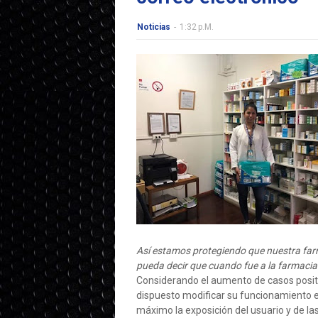
Noticias
-
1:32 P.m.
Así estamos protegiendo que nuestra far
pueda decir que cuando fue a la farmacia s
Considerando el aumento de casos positi
dispuesto modificar su funcionamiento en 
máximo la exposición del usuario y de la