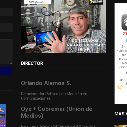
DIRECTOR
Orlando Alamos S.
Relacionador Público con Menciòn en
Comunicaciones
Oye + Cobremar (Uniòn de
MAS 
Medios)
Rep. Legal Radio Cobremar 89.9 (Chañaral )