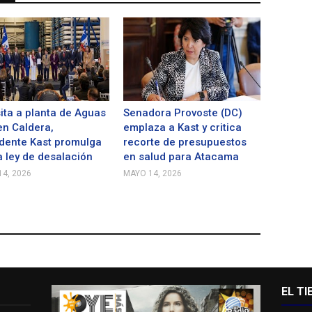
sita a planta de Aguas
Senadora Provoste (DC)
n Caldera,
emplaza a Kast y critica
dente Kast promulga
recorte de presupuestos
 ley de desalación
en salud para Atacama
4, 2026
MAYO 14, 2026
EL T