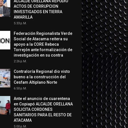
ALCALDE ORELLANA REPUDIÓ
ACTOS DE CORRUPCION
INVESTIGADOS EN TIERRA
AMARILLA
5:33 P.m.
Federación Regionalista Verde
Social de Atacama reitera su
apoyo a la CORE Rebeca
Torrejón ante formalización de
investigación en su contra
2:26 P.m.
Contraloría Regional dio visto
bueno a la construcción del
Cesfam Altiplano Norte
6:50 P.m.
Ante el anuncio de cuarentena
en Copiapó ALCALDE ORELLANA
SOLICITA CORDONES
SANITARIOS PARA EL RESTO DE
ATACAMA
5:00 P.m.