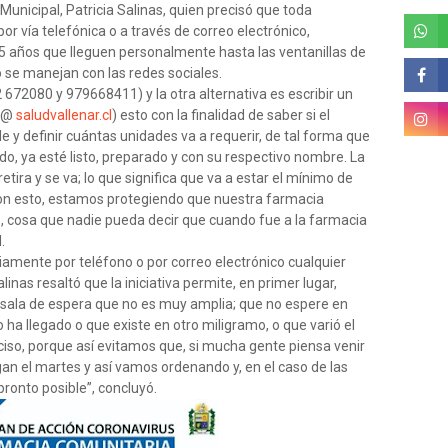
 Municipal, Patricia Salinas, quien precisó que toda
r vía telefónica o a través de correo electrónico,
 años que lleguen personalmente hasta las ventanillas de
se manejan con las redes sociales.
72080 y 979668411) y la otra alternativa es escribir un
ia@
saludvallenar.cl
) esto con la finalidad de saber si el
 y definir cuántas unidades va a requerir, de tal forma que
do, ya esté listo, preparado y con su respectivo nombre. La
etira y se va; lo que significa que va a estar el mínimo de
 Con esto, estamos protegiendo que nuestra farmacia
, cosa que nadie pueda decir que cuando fue a la farmacia
.
viamente por teléfono o por correo electrónico cualquier
inas resaltó que la iniciativa permite, en primer lugar,
a sala de espera que no es muy amplia; que no espere en
a llegado o que existe en otro miligramo, o que varió el
preciso, porque así evitamos que, si mucha gente piensa venir
gan el martes y así vamos ordenando y, en el caso de las
ronto posible”, concluyó.