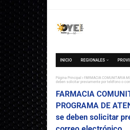
INICIO
REGIONALES
PROVI
Página Principal
FARMACIA COMUNITARIA MO
deben solicitar previamente por teléfono o cor
FARMACIA COMUNIT
PROGRAMA DE ATENC
se deben solicitar p
correo electrónico